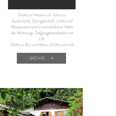
Direkt im Herzen von Schruns.
Supermarkt, Sportgeschäft, Cafes und
Restaurants sind in unmittelbarer Nähe
der Wohnung. Tiefgaragenparkplatz mit
Lift.
100m zu Bus und Bahn, 600m zum Lift
MEHR...
GÄSTEBEWERTUNGEN