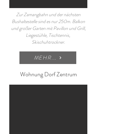
Zur Zamangbahn und der nächsten
Bushaltestelle sind es nur 250m. Balkon
und großer Garten mit Pavillon und Grill,
Liegestühle, Tischtennis,
Skischuhtrockner.
MEHR...
Wohnung Dorf Zentrum