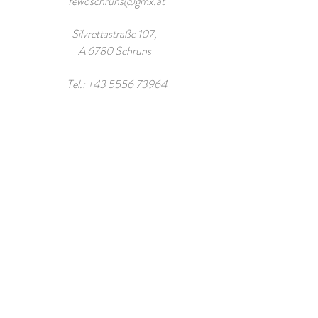
fewoschruns@gmx.at
Silvrettastraße 107,
A 6780 Schruns
Tel.:
+43 5556 73964
Namen eingeben
E-Mail-Adresse eingeben
Betreff eingeben