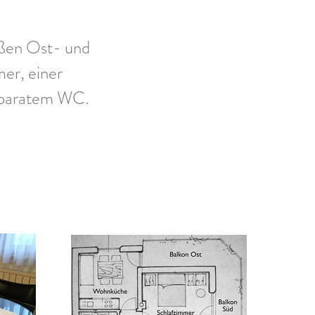
oßen Ost- und
er, einer
eparatem WC.