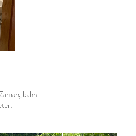
r Zamangbahn
eter.