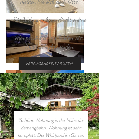
melden Sie sich doch bitte.
Die Wohnung kann direkt online
oder
persönlich via Telefon oder
Email gebucht werden.
VERFÜGBARKEIT PRÜFEN
GÄSTEBEWERTUNGEN
"Schöne Wohnung in der Nähe der
Zamangbahn. Wohnung ist sehr
komplett. Der Whirlpool im Garten